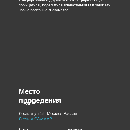
в неформальной дружеской атмосфере смогут
пообщаться, поделиться впечатлениями и завязать
новые полезные знакомства!
Место
проведения
Адрес:
Лесная ул.15, Москва, Россия
Лесная САФМАР
Дата:
время: