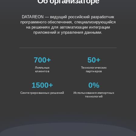
Об организаторе
Мы не только работаем на рынке интег
решений, но и активно участвуем в его
формировании, стремясь направить ра
DATAREON — ведущий российский разработчик
программного обеспечения, специализирующийся
класса продуктов на максимальную пол
на решениях для автоматизации интеграции
российскому бизнесу, но с учетом мир
приложений и управления данными.
тенденций и трендов!
700+
50+
Лояльных
Технологических
клиентов
партнеров
1500+
0%
Синтегрированных решений
Использования импортных
технологий